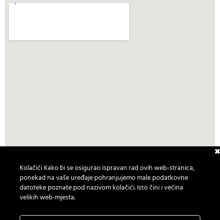
Prevodilačka agencija "Barbados"
Kolačići Kako bi se osigurao ispravan rad ovih web-stranica,
ponekad na vaše uređaje pohranjujemo male podatkovne
Musala 7, 71000 Sarajevo, BiH
datoteke poznate pod nazivom kolačići. Isto čini i većina
velikih web-mjesta.
+387 33 204 450