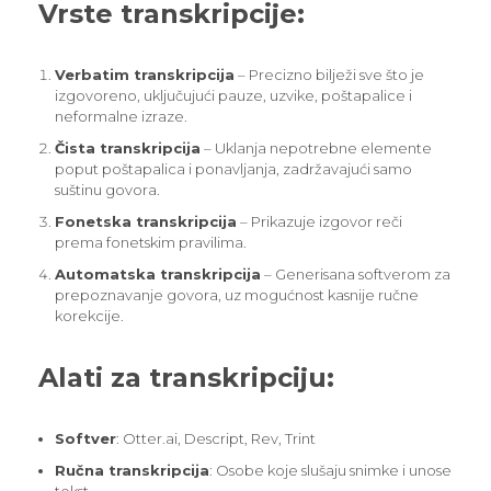
Vrste transkripcije:
Verbatim transkripcija
– Precizno bilježi sve što je
izgovoreno, uključujući pauze, uzvike, poštapalice i
neformalne izraze.
Čista transkripcija
– Uklanja nepotrebne elemente
poput poštapalica i ponavljanja, zadržavajući samo
suštinu govora.
Fonetska transkripcija
– Prikazuje izgovor reči
prema fonetskim pravilima.
Automatska transkripcija
– Generisana softverom za
prepoznavanje govora, uz mogućnost kasnije ručne
korekcije.
Alati za transkripciju:
Softver
: Otter.ai, Descript, Rev, Trint
Ručna transkripcija
: Osobe koje slušaju snimke i unose