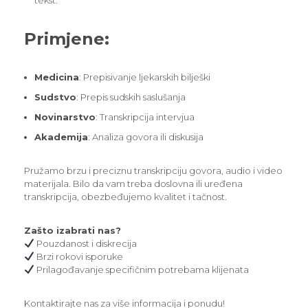
tekst.
Primjene:
Medicina
: Prepisivanje ljekarskih bilješki
Sudstvo
: Prepis sudskih saslušanja
Novinarstvo
: Transkripcija intervjua
Akademija
: Analiza govora ili diskusija
Pružamo brzu i preciznu transkripciju govora, audio i video
materijala. Bilo da vam treba doslovna ili uređena
transkripcija, obezbeđujemo kvalitet i tačnost.
Zašto izabrati nas?
Pouzdanost i diskrecija
Brzi rokovi isporuke
Prilagođavanje specifičnim potrebama klijenata
Kontaktirajte nas za više informacija i ponudu!